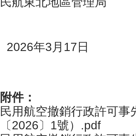
民航東北地區管理局
202
6
年
3
月
17
日
附件：
民用航空撤銷行政許可事
〔2026〕1號）.pdf