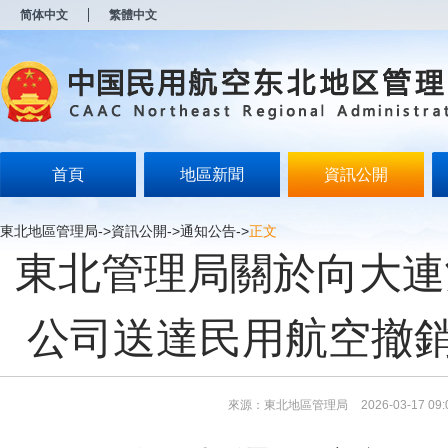
新
简体中文
繁體中文
窗
口
打
开
无
障
碍
说
明
首頁
地區新聞
資訊公開
页
面,
按
東北地區管理局
->
資訊公開
->
通知公告
->
正文
Alt
東北管理局關於向大連
加
波
浪
键
公司送達民用航空撤
打
开
导
盲
模
來源：東北地區管理局
2026-03-17 09:
式