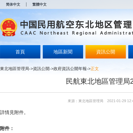
新
简体中文
繁體中文
窗
口
打
开
无
障
碍
说
明
首頁
地區新聞
資訊公開
页
面,
按
東北地區管理局
->
資訊公開
->
政府資訊公開年報
->
正文
Alt
加
民航東北地區管理局2
波
浪
键
打
來源：東北地區管理局
2021-01-29 12:
开
导
詳情見附件。
盲
模
式
附件：