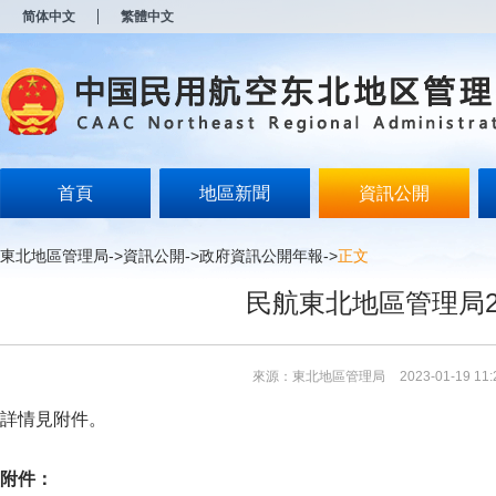
新
简体中文
繁體中文
窗
口
打
开
无
障
碍
说
明
首頁
地區新聞
資訊公開
页
面,
按
東北地區管理局
->
資訊公開
->
政府資訊公開年報
->
正文
Alt
加
民航東北地區管理局2
波
浪
键
打
來源：東北地區管理局
2023-01-19 11:
开
导
詳情見附件。
盲
模
式
附件：