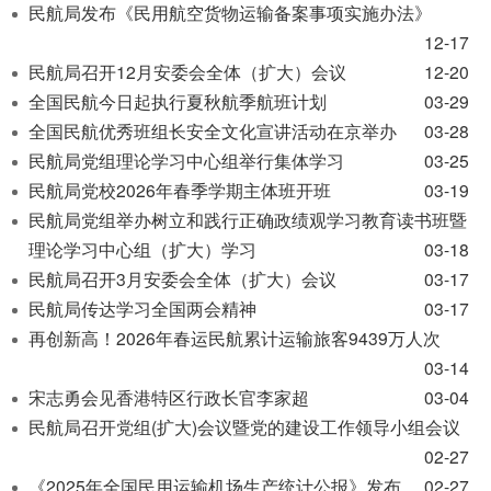
开
民航局发布《民用航空货物运输备案事项实施办法》
导
12-17
盲
民航局召开12月安委会全体（扩大）会议
12-20
模
全国民航今日起执行夏秋航季航班计划
03-29
式
全国民航优秀班组长安全文化宣讲活动在京举办
03-28
民航局党组理论学习中心组举行集体学习
03-25
民航局党校2026年春季学期主体班开班
03-19
民航局党组举办树立和践行正确政绩观学习教育读书班暨
理论学习中心组（扩大）学习
03-18
民航局召开3月安委会全体（扩大）会议
03-17
民航局传达学习全国两会精神
03-17
再创新高！2026年春运民航累计运输旅客9439万人次
03-14
宋志勇会见香港特区行政长官李家超
03-04
民航局召开党组(扩大)会议暨党的建设工作领导小组会议
02-27
《2025年全国民用运输机场生产统计公报》发布
02-27