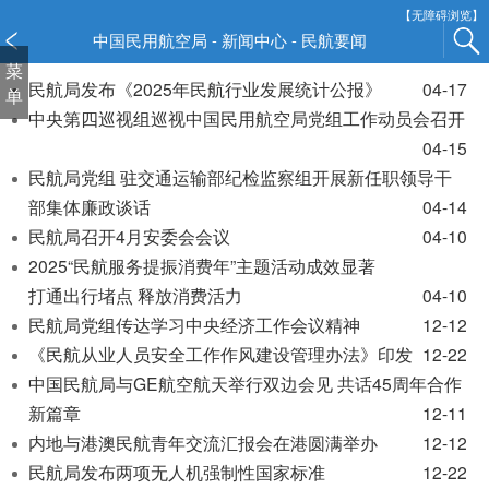
新
【无障碍浏览】
窗
中国民用航空局 - 新闻中心 - 民航要闻
口
菜
打
民航局发布《2025年民航行业发展统计公报》
04-17
单
开
中央第四巡视组巡视中国民用航空局党组工作动员会召开
无
04-15
障
民航局党组 驻交通运输部纪检监察组开展新任职领导干
碍
部集体廉政谈话
04-14
说
民航局召开4月安委会会议
04-10
明
页
2025“民航服务提振消费年”主题活动成效显著
面,
打通出行堵点 释放消费活力
04-10
按
民航局党组传达学习中央经济工作会议精神
12-12
Alt
《民航从业人员安全工作作风建设管理办法》印发
12-22
加
中国民航局与GE航空航天举行双边会见 共话45周年合作
波
新篇章
12-11
浪
键
内地与港澳民航青年交流汇报会在港圆满举办
12-12
打
民航局发布两项无人机强制性国家标准
12-22