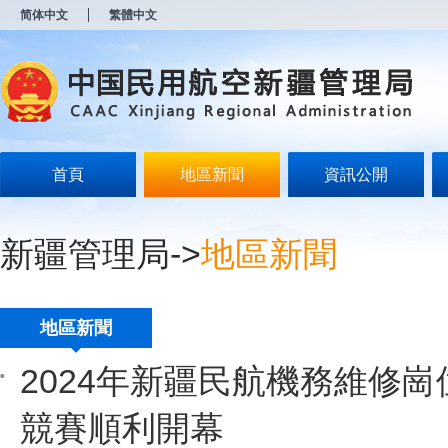
新
简体中文
繁體中文
窗
口
打
开
无
障
碍
说
明
首頁
地區新聞
資訊公開
页
面,
按
Alt
新疆管理局
->
地區新聞
加
波
浪
键
地區新聞
打
开
导
2024年新疆民航機務維修
盲
模
競賽順利開幕
式