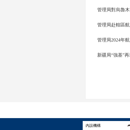
管理局對烏魯木
管理局赴轄區航
管理局2024
新疆局“強基”