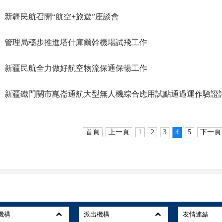
新疆民航召開“航空+旅遊”座談會
管理局穩步推進塔什庫爾幹機場試飛工作
新疆民航全力做好航空物流保通保暢工作
新疆鐵門關市崑崙通航大型無人機綜合應用試點通過運作驗證
首頁
上一頁
1
2
3
4
5
下一頁