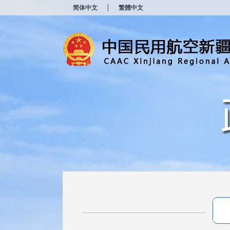
新
简体中文
繁體中文
窗
口
打
开
无
障
碍
说
明
页
面,
按
Alt
加
波
浪
键
打
开
导
盲