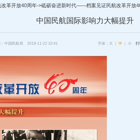
航改革开放40周年
->
砥砺奋进新时代——档案见证民航改革开放4
中国民航国际影响力大幅提升
源：中国民航局
2018-11-22 10:41
字体：
大
｜
中
｜
小
打