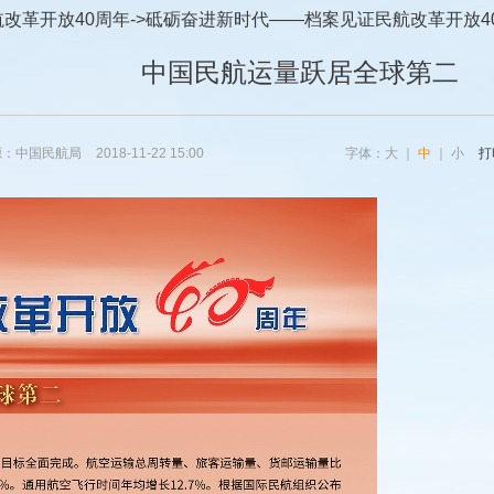
航改革开放40周年
->
砥砺奋进新时代——档案见证民航改革开放4
中国民航运量跃居全球第二
源：中国民航局
2018-11-22 15:00
字体：
大
｜
中
｜
小
打