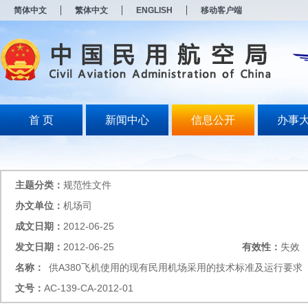
新
简体中文
繁体中文
ENGLISH
移动客户端
窗
口
打
开
无
障
碍
说
明
首 页
新闻中心
信息公开
办事
页
面,
按
Alt
加
主题分类：
规范性文件
波
浪
办文单位：
机场司
键
成文日期：
2012-06-25
打
开
发文日期：
2012-06-25
有效性：
失效
导
盲
名称：
供A380飞机使用的现有民用机场采用的技术标准及运行要求
模
文号：
AC-139-CA-2012-01
式