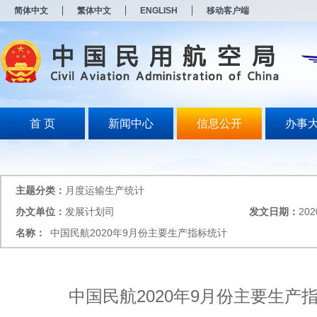
新
简体中文
繁体中文
ENGLISH
移动客户端
窗
口
打
开
无
障
碍
说
明
首 页
新闻中心
信息公开
办事
页
面,
按
Alt
加
主题分类：
月度运输生产统计
波
浪
办文单位：
发展计划司
发文日期：
202
键
名称：
中国民航2020年9月份主要生产指标统计
打
开
导
盲
模
中国民航2020年9月份主要生产
式