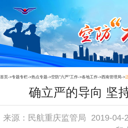
新
窗
口
打
开
无
障
碍
说
明
页
面,
按
Alt
加
首页
->
专题专栏
->
热点专题
->
空防"六严"工作
->
各地工作
->
西南管理局
->
波
浪
确立严的导向 坚
键
打
开
导
盲
模
来源：民航重庆监管局
2019-04-2
式