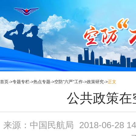
新
窗
口
打
开
无
障
碍
说
明
页
面,
按
Alt
加
首页
->
专题专栏
->
热点专题
->
空防"六严"工作
->
政策研究
->
正文
波
浪
公共政策在
键
打
开
导
盲
模
来源：中国民航局
2018-06-28 14
式