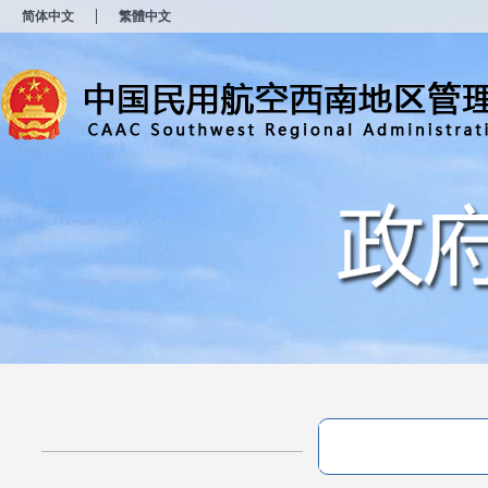
新
简体中文
繁體中文
窗
口
打
开
无
障
碍
说
明
页
面,
按
Alt
加
波
浪
键
打
开
导
盲