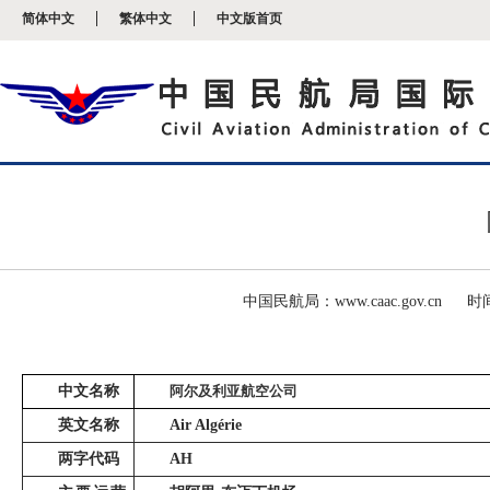
新
简体中文
繁体中文
中文版首页
窗
口
打
开
无
障
碍
说
明
页
面,
按
Alt
加
波
中国民航局：www.caac.gov.cn
时间
浪
键
打
开
中文名称
阿尔及利亚航空公司
导
盲
英文名称
Air Algérie
模
式
两字代码
AH