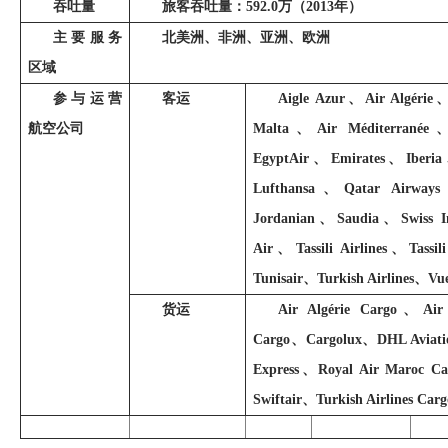
吞吐量
旅客吞吐量：
592.0
万（
2013
年）
主要服务
北美洲、非洲、亚洲、欧洲
区域
参与运营
客运
Aigle Azur
、
Air Algérie
航空公司
Malta
、
Air Méditerranée
EgyptAir
、
Emirates
、
Iberia
Lufthansa
、
Qatar Airways
Jordanian
、
Saudia
、
Swiss I
Air
、
Tassili Airlines
、
Tassil
Tunisair
、
Turkish Airlines
、
Vue
货运
Air Algérie Cargo
、
Air
Cargo
、
Cargolux
、
DHL Aviati
Express
、
Royal Air Maroc Ca
Swiftair
、
Turkish Airlines Carg