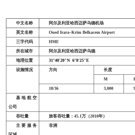
中文名称
阿尔及利亚哈西迈萨乌德机场
英文名称
Oued Irara–Krim Belkacem Airport
三字代码
HME
所在城市
阿尔及利亚哈西迈萨乌德
地理位置
31°40
′
20
″
N
6°8
′
25
″
E
设施情况
方向
长度
M
18/36
3,000
基地航空
公司
吞吐量
旅客吞吐量：
45.1
万（
2010
年）
主要服务
非洲
区域