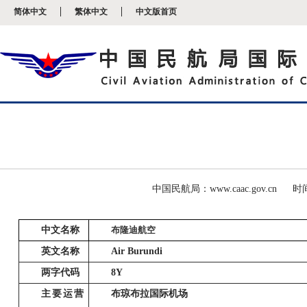
新
简体中文
繁体中文
中文版首页
窗
口
打
开
无
障
碍
说
明
页
面,
按
Alt
加
波
中国民航局：www.caac.gov.cn
时间
浪
键
打
中文名称
布隆迪航空
开
导
英文名称
Air Burundi
盲
两字代码
8Y
模
式
主要运营
布琼布拉国际机场