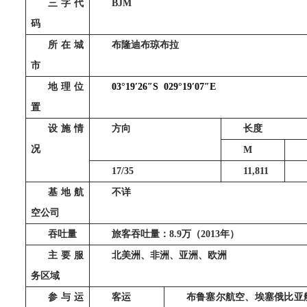
三字代
BJM
码
所在城
布隆迪布琼布拉
市
地理位
03°19
′
26
″
S
029°19
′
07
″
E
置
设施情
方向
长度
况
M
17/35
11,811
基地航
不详
空公司
吞吐量
旅客吞吐量：
8.9
万（
2013
年）
主要服
北美洲、非洲、亚洲、欧洲
务区域
参与运
客运
布鲁塞尔航空、埃塞俄比亚