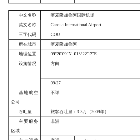
中文名称
喀麦隆加鲁阿国际机场
英文名称
Garoua International Airport
三字代码
GOU
所在城市
喀麦隆加鲁阿
地理位置
09°20
′
09
″
N
013°22
′
12
″
E
设施情况
方向
09/27
基地航空
不详
公司
吞吐量
旅客吞吐量：
3.3
万（
2009
年）
主要服务
非洲
区域