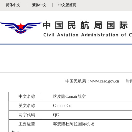
新
简体中文
繁体中文
中文版首页
窗
口
打
开
无
障
碍
说
明
页
面,
按
Alt
加
波
中国民航局：www.caac.gov.cn
时间
浪
键
中文名称
喀麦隆Camair航空
打
开
英文名称
Camair-Co
导
盲
两字代码
QC
模
式
主要运营
喀麦隆
杜阿拉国际机场