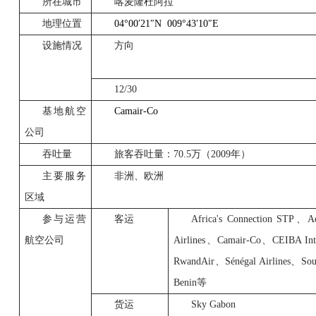
所在城市
喀麦隆杜阿拉
地理位置
04°00
′
21
″
N 009°43
′
10
″
E
设施情况
方向
12/30
基地航空
Camair-Co
公司
吞吐量
旅客吞吐量：
70.5
万（
2009
年）
主要服务
非洲、欧洲
区域
参与运营
客运
Africa's Connection STP
、
A
航空公司
Airlines
、
Camair-Co
、
CEIBA Inte
RwandAir
、
Sénégal Airlines
、
Sou
Benin
等
货运
Sky Gabon