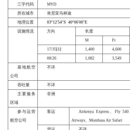
三字代码
MYD
所在城市
肯尼亚马林迪
地理位置
03°12
′
54
″
S
40°06
′
00
″
E
设施情况
方向
长度
M
Ft
17/35
[1]
1,400
4,600
08/26
1,082
3,549
基地航空
不详
公司
吞吐量
不详
主要服务
非洲
区域
参与运营
客运
Airkenya Express
、
Fly 540
航空公司
Airways
、
Mombasa Air Safari
货运
不详