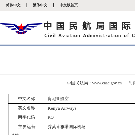
新
简体中文
繁体中文
中文版首页
窗
口
打
开
无
障
碍
说
明
页
面,
按
Alt
加
波
中国民航局：www.caac.gov.cn
时间
浪
键
中文名称
肯尼亚航空
打
开
英文名称
Kenya
Airways
导
盲
两字代码
KQ
模
式
主要运营
乔莫肯雅塔国际机场