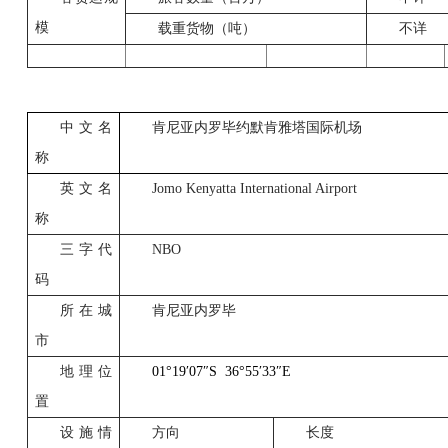
模
载重货物（吨）
不详
中文名
肯尼亚内罗毕约默肯雅塔国际机场
称
英文名
Jomo Kenyatta International Airport
称
三字代
NBO
码
所在城
肯尼亚内罗毕
市
地理位
01°19
′
07
″
S
36°55
′
33
″
E
置
设施情
方向
长度