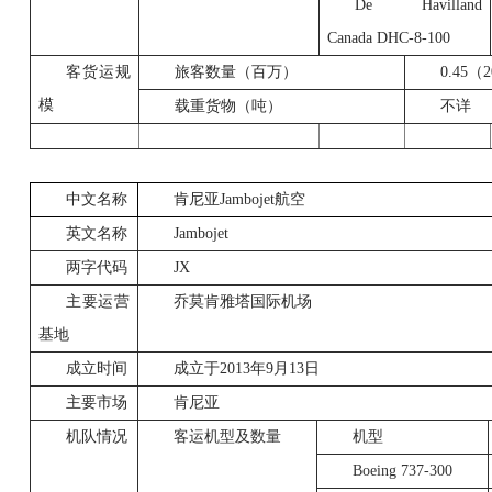
De Havilland
Canada DHC-8-100
客货运规
旅客数量（百万）
0.45
（2
模
载重货物（吨）
不详
中文名称
肯尼亚
Jambojet
航空
英文名称
Jambojet
两字代码
JX
主要运营
乔莫肯雅塔国际机场
基地
成立时间
成立于
2013
年
9
月
13
日
主要市场
肯尼亚
机队情况
客运机型及数量
机型
Boeing 737-300