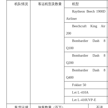
机队情况
客运机型及数量
机型
Raytheon Beech 1900D
Airliner
Beechcraft King Air
200
Bombardier Dash 8
Q100
Bombardier Dash 8
Q200
Bombardier Dash 8
Q400
Fokker 50
Let L-410A
Let L-410UVP-E
客货运规
旅客数量（百万）
不详