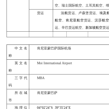
空、瑞士国际航空、土耳其航空、
货运
法航
货运、卢森堡货运、
埃及
航空
、
肯尼亚航空
货运、
汉莎航
运、辛巴货运航空、
新加坡航空
货
中文名
肯尼亚蒙巴萨国际机场
称
英文名
Moi International Airport
称
三字代
MBA
码
所在城
肯尼亚蒙巴萨
市
地理位
04°02
′
24
″
S
39°35
′
24
″
E