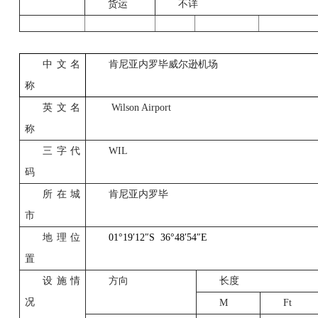
货运
不详
中文名
肯尼亚内罗毕威尔逊机场
称
英文名
Wilson Airport
称
三字代
WIL
码
所在城
肯尼亚内罗毕
市
地理位
01°19
′
12
″
S
36°48
′
54
″
E
置
设施情
方向
长度
况
M
Ft