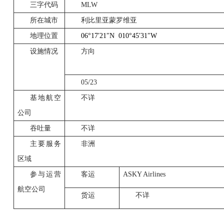
三字代码
MLW
所在城市
利比里亚蒙罗维亚
地理位置
06
°17
′21
″N
010
°45
′31
″W
设施情况
方向
05/23
基地航空
不详
公司
吞吐量
不详
主要服务
非洲
区域
参与运营
客运
ASKY Airlines
航空公司
货运
不详