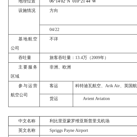
地理位置
06
°14
′02
″N 010
°21
′44
″W
设施情况
方向
04/22
基地航空
不详
公司
吞吐量
旅客吞吐量：13.4万（2009年）
主要服务
非洲、欧洲
区域
参与运营
客运
科特迪瓦航空、Arik Air、英国航
航空公司
货运
Avient Aviation
中文名称
利比里亚蒙罗维亚斯普里戈机场
英文名称
Spriggs
Payne Airport