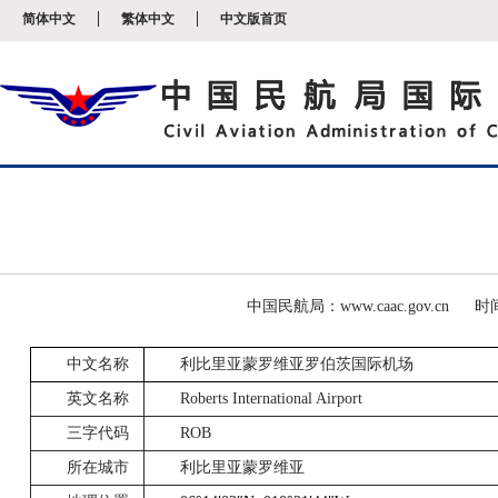
新
简体中文
繁体中文
中文版首页
窗
口
打
开
无
障
碍
说
明
页
面,
按
Alt
加
波
中国民航局：www.caac.gov.cn
时间
浪
键
中文名称
利比里亚蒙罗维亚罗伯茨国际机场
打
开
英文名称
Roberts
International Airport
导
盲
三字代码
ROB
模
式
所在城市
利比里亚蒙罗维亚