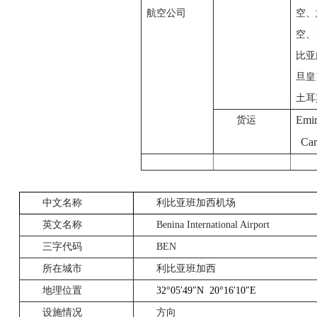
航空公司
空、
空、
比亚
旦皇
土耳
Emir
货运
Ca
中文名称
利比亚班加西机场
英文名称
Benina International Airport
三字代码
BEN
所在城市
利比亚班加西
地理位置
32°05
′
49
″
N
20°16
′
10
″
E
设施情况
方向