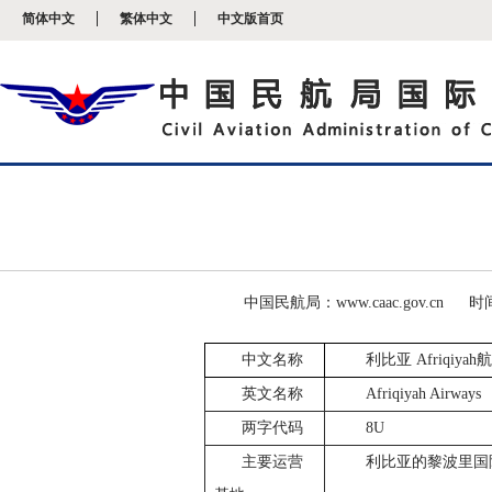
新
简体中文
繁体中文
中文版首页
窗
口
打
开
无
障
碍
说
明
页
面,
按
Alt
加
波
中国民航局：www.caac.gov.cn
时间
浪
键
中文名称
利比亚
Afriqiyah
航
打
开
英文名称
Afriqiyah Airways
导
盲
两字代码
8U
模
式
主要运营
利比亚
的黎波里国