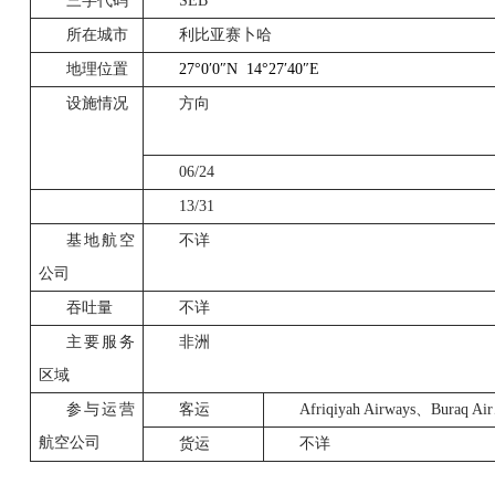
三字代码
SEB
所在城市
利比亚赛卜哈
地理位置
27°0
′
0
″
N
14°27
′
40
″
E
设施情况
方向
06/24
13/31
基地航空
不详
公司
吞吐量
不详
主要服务
非洲
区域
参与运营
客运
Afriqiyah Airways
、
Buraq Air
航空公司
货运
不详