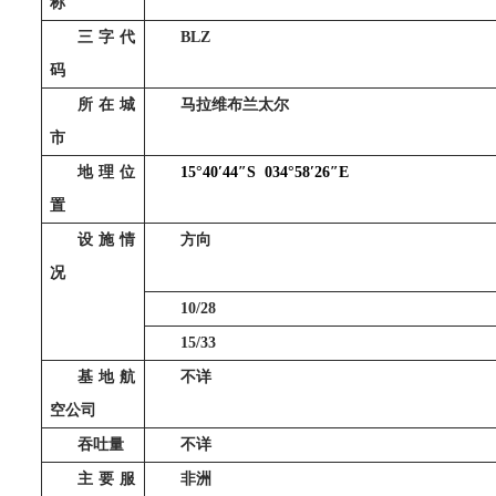
称
三字代
BLZ
码
所在城
马拉维布兰太尔
市
地理位
15°40
′
44
″
S
034°58
′
26
″
E
置
设施情
方向
况
10/28
15/33
基地航
不详
空公司
吞吐量
不详
主要服
非洲