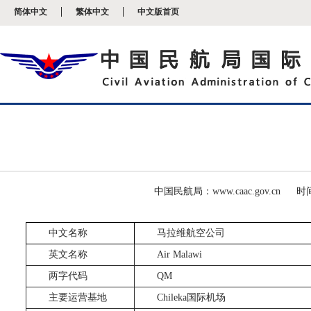
新
简体中文
繁体中文
中文版首页
窗
口
打
开
无
障
碍
说
明
页
面,
按
Alt
加
波
中国民航局：www.caac.gov.cn
时间
浪
键
打
中文名称
马拉维航空公司
开
导
英文名称
Air Malawi
盲
两字代码
QM
模
式
主要运营基地
Chileka
国际机场