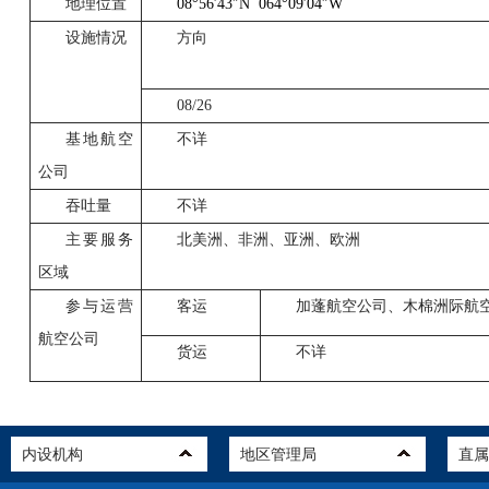
地理位置
08°56
′
43
″
N
064°09
′
04
″
W
设施情况
方向
08/26
基地航空
不详
公司
吞吐量
不详
主要服务
北美洲、非洲、亚洲、欧洲
区域
参与运营
客运
加蓬航空公司、木棉洲际航
航空公司
货运
不详