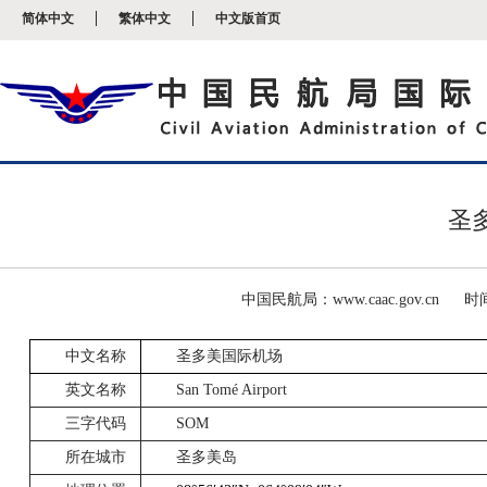
新
简体中文
繁体中文
中文版首页
窗
口
打
开
无
障
碍
说
明
页
圣
面,
按
Alt
加
波
中国民航局：www.caac.gov.cn
时间
浪
键
中文名称
圣多美国际机场
打
开
英文名称
San Tomé Airport
导
盲
三字代码
SOM
模
式
所在城市
圣多美岛