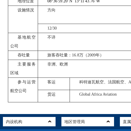
地理位置
08°36
′
59.20
″
N
13°11
′
43.76
″
W
设施情况
方向
12/30
基地航空
不详
公司
吞吐量
旅客吞吐量：
16.8
万（
2009
年）
主要服务
非洲、欧洲
区域
参与运营
客运
科特迪瓦航空、法国航空、
A
航空公司
货运
Global Africa Aviation