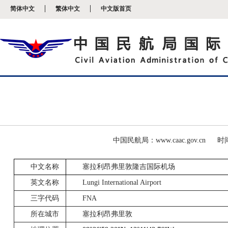
新
简体中文
繁体中文
中文版首页
窗
口
打
开
无
障
碍
说
明
页
面,
按
Alt
加
波
中国民航局：www.caac.gov.cn
时间
浪
键
中文名称
塞拉利昂弗里敦隆吉国际机场
打
开
英文名称
Lungi International Airport
导
盲
三字代码
FNA
模
式
所在城市
塞拉利昂弗里敦