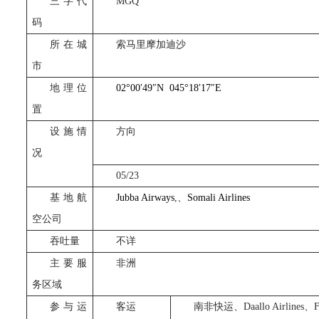
三字代
MGQ
码
所在城
索马里摩加迪沙
市
地理位
02°00
′
49
″
N
045°18
′
17
″
E
置
设施情
方向
况
05/23
基地航
Jubba Airways
,
、
Somali Airlines
空公司
吞吐量
不详
主要服
非洲
务区域
参与运
客运
南非快运、
Daallo Airlines
、
F