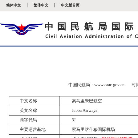
新
简体中文
繁体中文
中文版首页
窗
口
打
开
无
障
碍
说
明
页
面,
按
Alt
加
波
中国民航局：www.caac.gov.cn
时间
浪
键
中文名称
索马里朱巴航空
打
开
英文名称
Jubba Airways
导
盲
两字代码
3J
模
式
主要运营基地
索马里
喀什穆国际机场