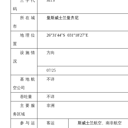
三字代
MTS
码
所在城
曼
斯威士兰曼
齐尼
市
地理位
26°31
′
44
″
S
031°18
′
27
″
E
置
设施情
方向
况
07/25
基地航
不详
空公司
吞吐量
不详
主要服
非洲
务区域
参与运
客运
斯威士兰
航空、南非航空