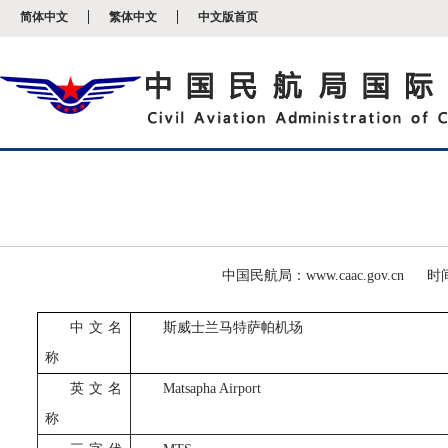
新
简体中文
繁体中文
中文版首页
窗
口
打
开
无
障
碍
说
明
页
面,
按
Alt
加
波
中国民航局：www.caac.gov.cn
时间
浪
键
中文名
斯威士兰马特萨帕机场
打
开
称
导
盲
英文名
Matsapha Airport
模
称
式