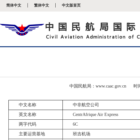
新
简体中文
繁体中文
中文版首页
窗
口
打
开
无
障
碍
说
明
页
面,
按
Alt
加
波
中国民航局：www.caac.gov.cn
时间
浪
键
打
中文名称
中非航空公司
开
导
英文名称
CentrAfrique Air Express
盲
两字代码
6C
模
式
主要运营基地
班吉机场