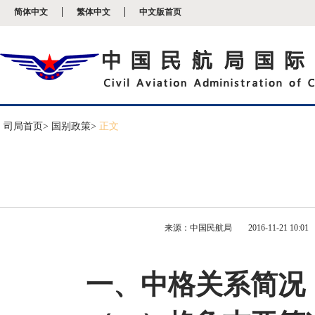
新
简体中文
繁体中文
中文版首页
窗
口
打
开
无
障
碍
说
明
司局首页
> 国别政策>
正文
页
面,
按
Alt
加
波
浪
键
来源：中国民航局
2016-11-21 10:01
打
开
导
盲
一、中格关系简况
模
式