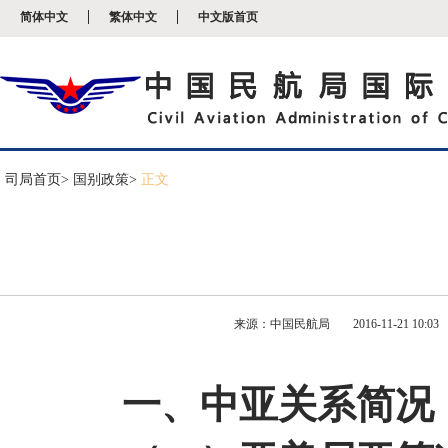
新
简体中文
繁体中文
中文版首页
窗
口
打
开
无
障
碍
说
明
司局首页
> 国别政策>
正文
页
面,
按
Alt
加
波
浪
键
来源：中国民航局
2016-11-21 10:03
打
开
导
盲
一、中亚关系简况
模
式