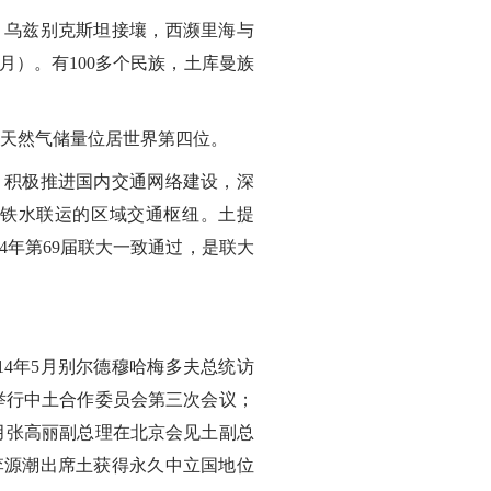
乌兹别克斯坦接壤，西濒里海与
1月）。有100多个民族，土库曼族
，天然气储量位居世界第四位。
积极推进国内交通网络建设，深
铁水联运的区域交通枢纽。土提
4年第69届联大一致通过，是联大
14年5月别尔德穆哈梅多夫总统访
举行中土合作委员会第三次会议；
4月张高丽副总理在北京会见土副总
李源潮出席土获得永久中立国地位