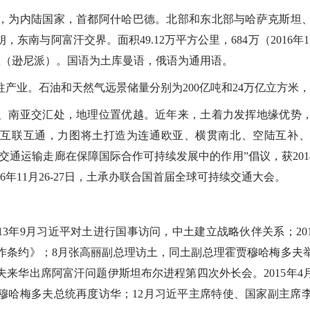
为内陆国家，首都阿什哈巴德。北部和东北部与哈萨克斯坦、
东南与阿富汗交界。面积49.12万平方公里，684万（2016年
兰教（逊尼派）。国语为土库曼语，俄语为通用语。
业。石油和天然气远景储量分别为200亿吨和24万亿立方米
南亚交汇处，地理位置优越。近年来，土着力发挥地缘优势，
域互联互通，力图将土打造为连通欧亚、横贯南北、空陆互补、
“交通运输走廊在保障国际合作可持续发展中的作用”倡议，获201
6年11月26-27日，土承办联合国首届全球可持续交通大会。
013年9月习近平对土进行国事访问，中土建立战略伙伴关系；20
作条约》；8月张高丽副总理访土，同土副总理霍贾穆哈梅多夫
夫来华出席阿富汗问题伊斯坦布尔进程第四次外长会。2015年
德穆哈梅多夫总统再度访华；12月习近平主席特使、国家副主席