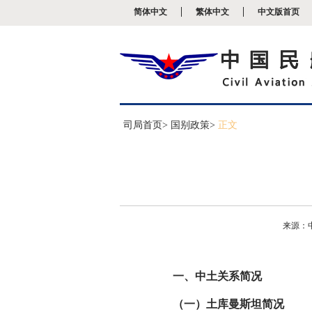
新
简体中文
繁体中文
中文版首页
窗
口
打
开
无
障
碍
说
明
司局首页
> 国别政策>
正文
页
面,
按
Alt
加
波
浪
键
来源：
打
开
导
盲
一、中土关系简况
模
式
（一）土库曼斯坦简况