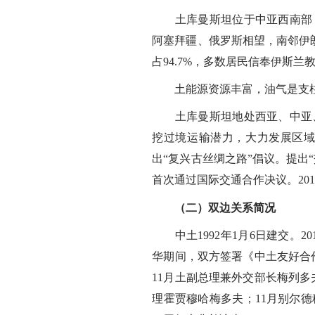
土库曼斯坦位于中亚西南部，
阿塞拜疆、俄罗斯相望，南邻伊朗，
占94.7%，多数居民信奉伊斯
土能源资源丰富，油气是支柱产
土库曼斯坦地处西亚、中亚、
挖过境运输潜力，大力发展区
出“复兴古丝绸之路”倡议。提出
首次通过国际交通合作决议。201
（二）双边关系简况
中土1992年1月6日建交。2
华期间，双方签署《中土友好合
11月土副总理兼外交部长梅列多
理霍贾穆哈梅多夫；11月别尔