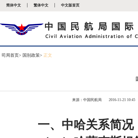
新
简体中文
繁体中文
中文版首页
窗
口
打
开
无
障
碍
说
明
司局首页
> 国别政策>
正文
页
面,
按
Alt
加
波
浪
键
来源：中国民航局
2016-11-21 10:45
打
开
导
盲
一、中哈关系简况
模
式