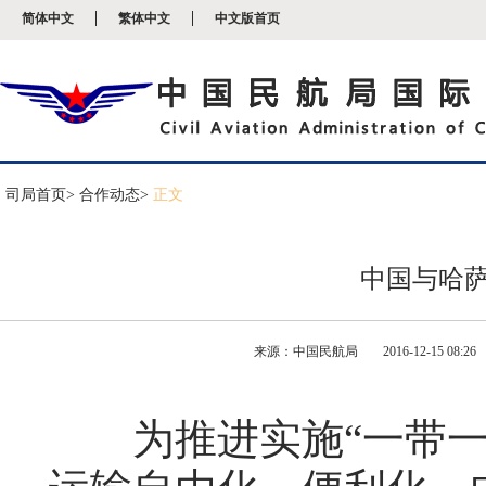
新
简体中文
繁体中文
中文版首页
窗
口
打
开
无
障
碍
说
明
司局首页
> 合作动态>
正文
页
面,
按
Alt
中国与哈
加
波
浪
键
来源：中国民航局
2016-12-15 08:26
打
开
导
盲
为推进实施“一带一
模
式