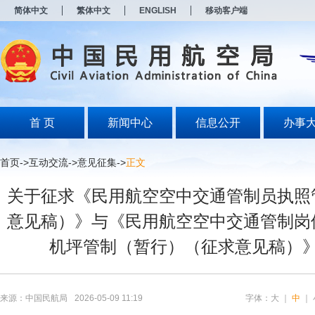
新
简体中文
繁体中文
ENGLISH
移动客户端
窗
口
打
开
无
障
碍
说
明
首 页
新闻中心
信息公开
办事
页
面,
按
首页
->
互动交流
->
意见征集
->
正文
Alt
加
关于征求《民用航空空中交通管制员执照
波
浪
意见稿）》与《民用航空空中交通管制岗
键
打
机坪管制（暂行）（征求意见稿）
开
导
盲
模
式
来源：中国民航局
2026-05-09 11:19
字体：
大
｜
中
｜