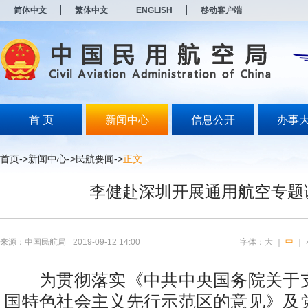
新
简体中文
繁体中文
ENGLISH
移动客户端
窗
口
打
开
无
障
碍
说
明
首 页
新闻中心
信息公开
办事
页
面,
按
首页
->
新闻中心
->
民航要闻
->
正文
Alt
加
李健赴深圳开展通用航空专题
波
浪
键
打
开
来源：中国民航局
2019-09-12 14:00
字体：
大
｜
中
｜
导
盲
模
为贯彻落实《中共中央国务院关于
式
国特色社会主义先行示范区的意见》及