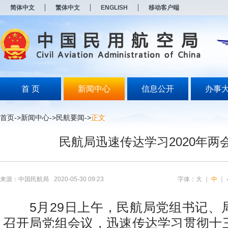
新
简体中文
繁体中文
ENGLISH
移动客户端
窗
口
打
开
无
障
碍
说
明
首 页
新闻中心
信息公开
办事
页
面,
按
首页
->
新闻中心
->
民航要闻
->
正文
Alt
加
民航局迅速传达学习2020年两
波
浪
键
打
开
来源：中国民航局
2020-05-30 09:23
字体：
大
｜
中
｜
导
盲
模
5月29日上午，民航局党组书记、
式
召开局党组会议，迅速传达学习贯彻十