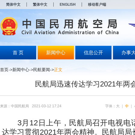
新
简体中文
繁体中文
ENGLISH
移动客户端
窗
口
打
开
无
障
碍
说
明
首 页
新闻中心
信息公开
办事
页
面,
按
首页
->
新闻中心
->
民航要闻
->
正文
Alt
加
民航局迅速传达学习2021年两
波
浪
键
打
开
来源：中国民航局
2021-03-12 17:24
字体：
大
｜
中
｜
导
盲
模
3月12日上午，民航局召开电视电
式
达学习贯彻2021年两会精神。民航局