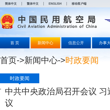
新
简体中文
繁体中文
ENGLISH
移动客户端
窗
口
打
开
无
障
碍
说
明
首 页
新闻中心
信息公开
办事
页
面,
按
首页
->
新闻中心
->
时政要闻
Alt
加
波
浪
键
时政要闻
打
开
中共中央政治局召开会议 习
导
盲
模
议
式