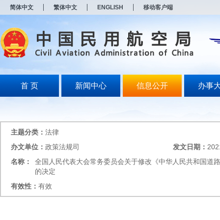
新
简体中文
繁体中文
ENGLISH
移动客户端
窗
口
打
开
无
障
碍
说
明
首 页
新闻中心
信息公开
办事
页
面,
按
Alt
加
主题分类：
法律
波
浪
办文单位：
政策法规司
发文日期：
202
键
名称：
全国人民代表大会常务委员会关于修改《中华人民共和国道
打
开
的决定
导
有效性：
有效
盲
模
式