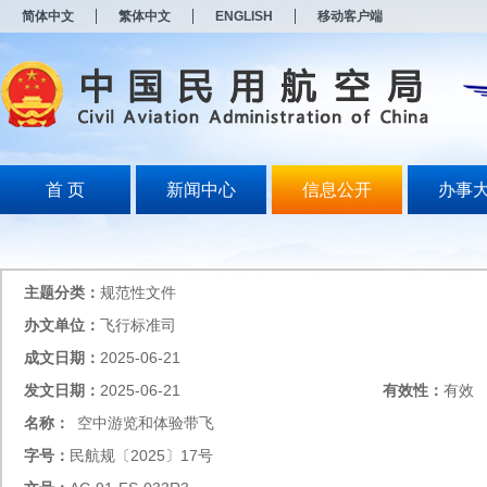
新
简体中文
繁体中文
ENGLISH
移动客户端
窗
口
打
开
无
障
碍
说
明
首 页
新闻中心
信息公开
办事
页
面,
按
Alt
加
主题分类：
规范性文件
波
浪
办文单位：
飞行标准司
键
成文日期：
2025-06-21
打
开
发文日期：
2025-06-21
有效性：
有效
导
盲
名称：
空中游览和体验带飞
模
字号：
民航规〔2025〕17号
式