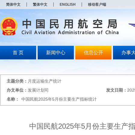
新
简体中文
繁体中文
ENGLISH
移动客户端
窗
口
打
开
无
障
碍
说
明
首 页
新闻中心
信息公开
办事
页
面,
按
Alt
加
主题分类：
月度运输生产统计
波
浪
办文单位：
发展计划司
发文日期：
202
键
名称：
中国民航2025年5月份主要生产指标统计
打
开
导
盲
模
中国民航2025年5月份主要生产
式