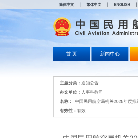
新
简体中文
繁体中文
ENGLISH
窗
口
打
开
无
障
碍
说
明
首 页
新闻中心
页
面,
按
Alt
加
主题分类：
通知公告
波
浪
办文单位：
人事科教司
键
名称：
中国民用航空局机关2025年度
打
开
有效性：
有效
导
盲
模
式