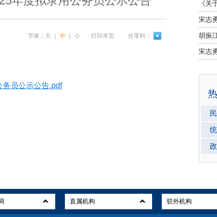
025年度拟录用公务员公示公告
宋志
字体：
大
｜
中
｜
小
打印本页
分享到：
宋志
务员公示公告.pdf
民
统
政