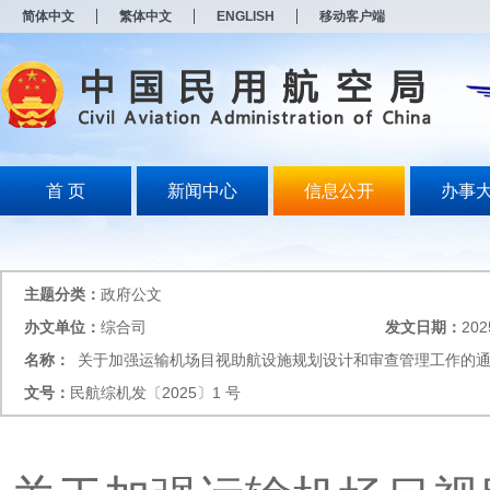
新
简体中文
繁体中文
ENGLISH
移动客户端
窗
口
打
开
无
障
碍
说
明
首 页
新闻中心
信息公开
办事
页
面,
按
Alt
加
主题分类：
政府公文
波
浪
办文单位：
综合司
发文日期：
202
键
名称：
关于加强运输机场目视助航设施规划设计和审查管理工作的
打
开
文号：
民航综机发〔2025〕1 号
导
盲
模
式