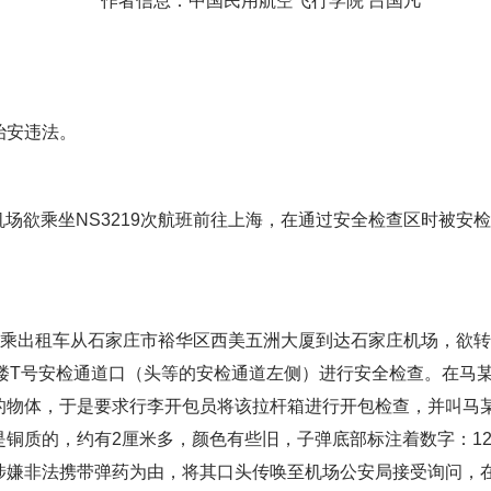
作者信息：中国民用航空飞行学院 吕国凡
安违法。
机场欲乘坐NS3219次航班前往上海，在通过安全检查区时被安
某搭乘出租车从石家庄市裕华区西美五洲大厦到达石家庄机场，欲转
楼T号安检通道口（头等的安检通道左侧）进行安全检查。在马
的物体，于是要求行李开包员将该拉杆箱进行开包检查，并叫马
铜质的，约有2厘米多，颜色有些旧，子弹底部标注着数字：12
涉嫌非法携带弹药为由，将其口头传唤至机场公安局接受询问，