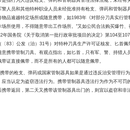
指行为人违反枪支、弹药和管制器具管理法律法规，未经有关
军警人员和其他特种职业人员未经批准持有枪支、弹药和管制器
物品逾越特定场所或随意携带，如1983年《对部分刀具实行管
作场所使用，不得随意带出工作场所。”又如公民合法购买爆竹、
02年国务院《关于取消第一批行政审批项目的决定》第104至1
〔83〕公发（治）31号）对特种刀具生产许可证核发、匕首
随意携带管制刀具。有观点指出，如匕首，只有军、警、持猎人
佩带证直接佩带，而不是所有的人都可以随意佩带。
携带的枪支、弹药或国家管制器具如果是通过违反治安管理行为
，应当认定为盗窃违法行为。携带管制器具违法行为作为不可罚
后携带返回，第二天又携带该管制器具出门的，则宜以盗窃和非