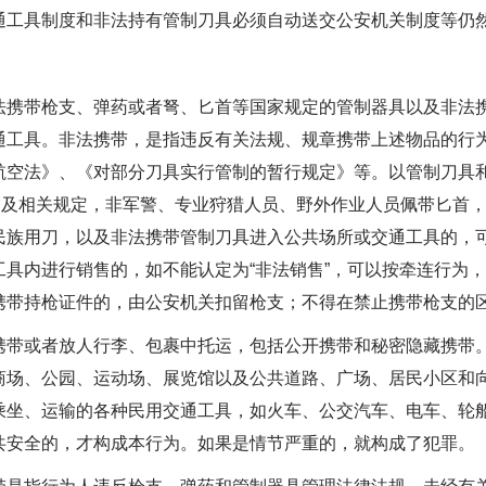
通工具制度和非法持有管制刀具必须自动送交公安机关制度等仍
带枪支、弹药或者弩、匕首等国家规定的管制器具以及非法携
通工具。非法携带，是指违反有关法规、规章携带上述物品的行
航空法》、《对部分刀具实行管制的暂行规定》等。以管制刀具
9条及相关规定，非军警、专业狩猎人员、野外作业人员佩带匕首
民族用刀，以及非法携带管制刀具进入公共场所或交通工具的，
具内进行销售的，如不能认定为“非法销售”，可以按牵连行为，
携带持枪证件的，由公安机关扣留枪支；不得在禁止携带枪支的
或者放人行李、包裹中托运，包括公开携带和秘密隐藏携带。
商场、公园、运动场、展览馆以及公共道路、广场、居民小区和
乘坐、运输的各种民用交通工具，如火车、公交汽车、电车、轮
共安全的，才构成本行为。如果是情节严重的，就构成了犯罪。