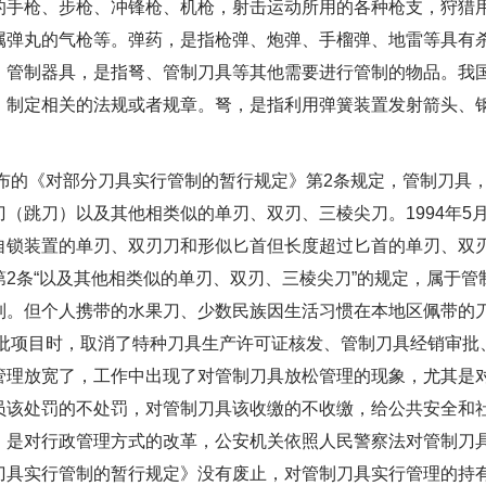
的手枪、步枪、冲锋枪、机枪，射击运动所用的各种枪支，狩猎
属弹丸的气枪等。弹药，是指枪弹、炮弹、手榴弹、地雷等具有
。管制器具，是指弩、管制刀具等其他需要进行管制的物品。我
，制定相关的法规或者规章。弩，是指利用弹簧装置发射箭头、
布的《对部分刀具实行管制的暂行规定》第2条规定，管制刀具
（跳刀）以及其他相类似的单刃、双刃、三棱尖刀。1994年5
锁装置的单刃、双刃刀和形似匕首但长度超过匕首的单刃、双刃
2条“以及其他相类似的单刃、双刃、三棱尖刀”的规定，属于
制。但个人携带的水果刀、少数民族因生活习惯在本地区佩带的
审批项目时，取消了特种刀具生产许可证核发、管制刀具经销审
管理放宽了，工作中出现了对管制刀具放松管理的现象，尤其是
员该处罚的不处罚，对管制刀具该收缴的不收缴，给公共安全和
，是对行政管理方式的改革，公安机关依照人民警察法对管制刀
刀具实行管制的暂行规定》没有废止，对管制刀具实行管理的持