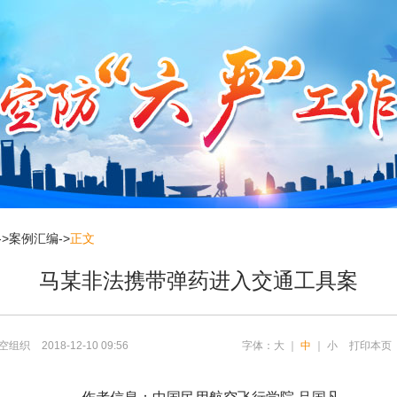
->
案例汇编
->
正文
马某非法携带弹药进入交通工具案
空组织
2018-12-10 09:56
字体：
大
｜
中
｜
小
打印本页