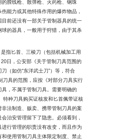
用的膛线枪、散弹枪、火药枪、钢珠
杀伤能力或其他特殊作用的爆炸物品，
国目前还没有一部关于管制器具的统一
钢球的器具，一般用于狩猎，由于其杀
，是指匕首、三棱刀（包括机械加工用
月20日，公安部《关于管制刀具范围的
刀（如仿“东洋武士刀”）等，符合
管制刀具的范围，应按《对部分刀具实行
刀具，不属于管制刀具。需要明确的
批、特种刀具购买证核发和匕首佩带证核
对非法制造、贩卖、携带管制刀具的案
社会治安管理留下了隐患。必须看到，
具进行管理的职责没有改变，而且作为
有和使用管制刀具主体限定制度、禁止