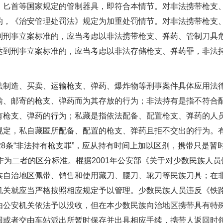
首等国家规定的管制器具，即符合本情节。对非法携带枪支、
的，《治安管理处罚法》规定为加重处罚情节。对非法携带枪支
到刑事立案标准的，应当考虑以非法携带枪支、弹药、管制刀具
达到刑事立案标准的，应当考虑以非法存储枪支、弹药罪，非法
造、买卖、运输枪支、弹药、爆炸物等刑事案件具体应用法律
输、邮寄的枪支、弹药而为其存放的行为；非法持有是指不符合
有枪支、弹药的行为；私藏是指依法配备、配置枪支、弹药的人
规定，私自藏匿所配备、配置的枪支、弹药且拒不交出的行为。有
128条“非法持有枪支罪”，应从持有时间上加以区别，携带只是
作为二者的区分标准。棍据2001年公安部《关于对少数民族人
族自治地区佩带、销售和使用藏刀、腰刀、靴刀等民族刀具；在
机关就应当严格按照相应规定予以管理。少数民族人员违反《铁
由公安机关依法予以没收，但在本少数民族向治地区携带具有特
回或者交由车站派出所暂时保存并出具相应手续，携带人返回时