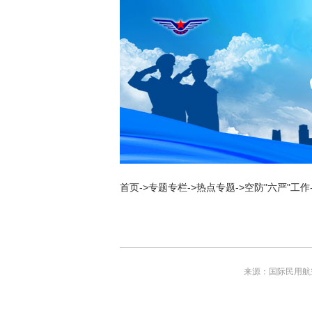
新
窗
口
打
开
无
障
碍
说
明
页
面,
按
Alt
加
首页
->
专题专栏
->
热点专题
->
空防"六严"工作
波
浪
键
打
开
导
盲
来源：国际民用航
模
式