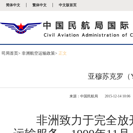
新
简体中文
繁体中文
中文版首页
窗
口
打
开
无
障
碍
说
明
司局首页
> 非洲航空运输政策>
正文
页
面,
按
Alt
亚穆苏克罗（Ya
加
波
浪
键
来源：中国民航局
2015-12-14 10:06
打
开
导
盲
非洲致力于完全放开
模
式