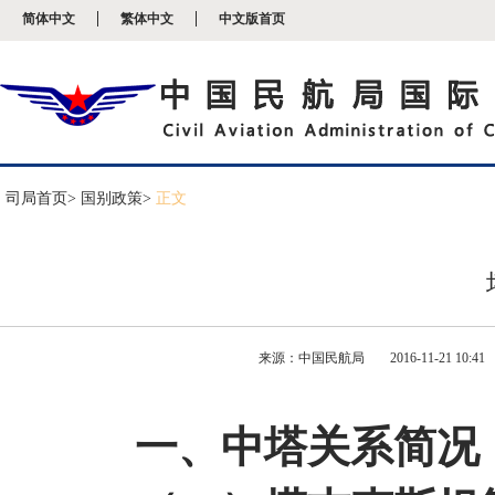
新
简体中文
繁体中文
中文版首页
窗
口
打
开
无
障
碍
说
明
司局首页
> 国别政策>
正文
页
面,
按
Alt
加
波
浪
键
来源：中国民航局
2016-11-21 10:41
打
开
导
盲
一、中塔关系简况
模
式