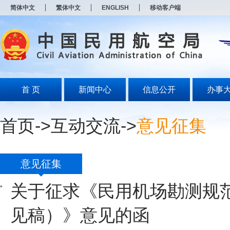
新
简体中文
繁体中文
ENGLISH
移动客户端
窗
口
打
开
无
障
碍
说
明
首 页
新闻中心
信息公开
办事
页
面,
按
首页
->
互动交流
->
意见征集
Alt
加
波
浪
键
意见征集
打
开
关于征求《民用机场勘测规
导
盲
模
见稿）》意见的函
式