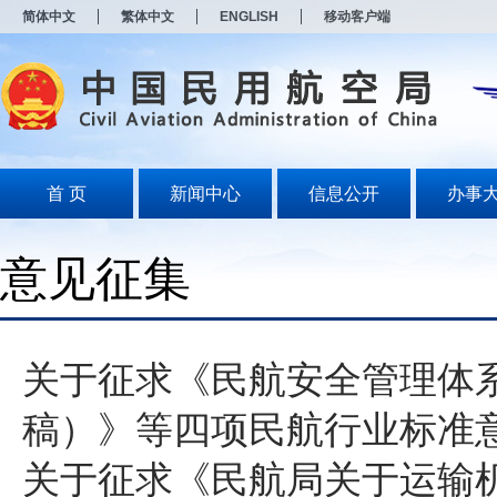
新
简体中文
繁体中文
ENGLISH
移动客户端
窗
口
打
开
无
障
碍
说
明
首 页
新闻中心
信息公开
办事
页
面,
按
意见征集
Alt
加
波
浪
键
打
关于征求《民航安全管理体
开
导
稿）》等四项民航行业标准
盲
模
式
关于征求《民航局关于运输