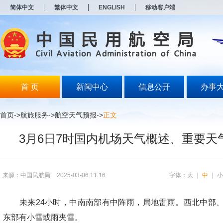
新
简体中文
繁体中文
ENGLISH
移动客户端
窗
口
打
开
无
障
碍
说
明
首 页
新闻中心
信息公开
办事
页
面,
按
首页
->航旅服务->
航空天气预报
->
正文
Alt
加
3月6日7时国内机场天气概述、重要天
波
浪
键
打
开
来源：中国民航局
2025-03-06 11:16
字体：
大
｜
中
｜
导
盲
模
未来24小时，中南南部有中阵雨，局地雷雨。西北中部、
式
东部有小雪或雨夹雪。