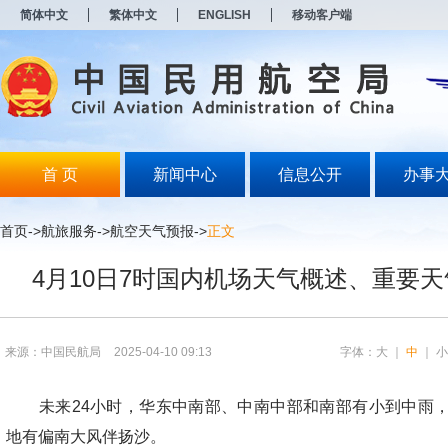
新
简体中文
繁体中文
ENGLISH
移动客户端
窗
口
打
开
无
障
碍
说
明
首 页
新闻中心
信息公开
办事
页
面,
按
首页
->航旅服务->
航空天气预报
->
正文
Alt
加
4月10日7时国内机场天气概述、重要
波
浪
键
打
开
来源：中国民航局
2025-04-10 09:13
字体：
大
｜
中
｜
导
盲
模
未来24小时，华东中南部、中南中部和南部有小到中雨，
式
地有偏南大风伴扬沙。