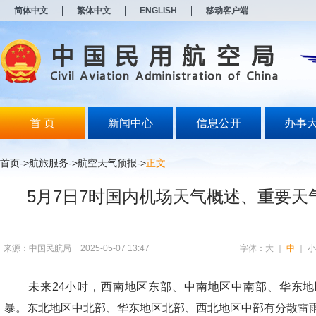
新
简体中文
繁体中文
ENGLISH
移动客户端
窗
口
打
开
无
障
碍
说
明
首 页
新闻中心
信息公开
办事
页
面,
按
首页
->航旅服务->
航空天气预报
->
正文
Alt
加
5月7日7时国内机场天气概述、重要天
波
浪
键
打
开
来源：中国民航局
2025-05-07 13:47
字体：
大
｜
中
｜
导
盲
模
未来24小时，西南地区东部、中南地区中南部、华东地
式
暴。东北地区中北部、华东地区北部、西北地区中部有分散雷