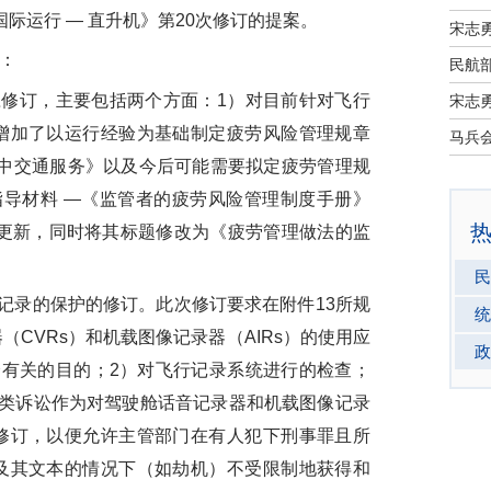
《国际运行 — 直升机》第20次修订的提案。
宋志
：
民航部
修订，主要包括两个方面：1）对目前针对飞行
宋志
增加了以运行经验为基础制定疲劳风险管理规章
空中交通服务》以及今后可能需要拟定疲劳管理规
指导材料 —《监管者的疲劳风险管理制度手册》
要的更新，同时将其标题修改为《疲劳管理做法的监
民
录的保护的修订。此次修订要求在附件13所规
统
CVRs）和机载图像记录器（AIRs）的使用应
政
全有关的目的；2）对飞行记录系统进行的检查；
此类诉讼作为对驾驶舱话音记录器和机载图像记录
修订，以便允许主管部门在有人犯下刑事罪且所
及其文本的情况下（如劫机）不受限制地获得和