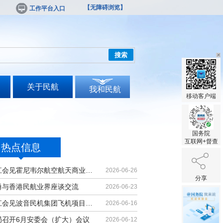
【无障碍浏览】
工作平台入口
搜索
关于民航
我和民航
移动客户端
国务院
互联网+督查
热点信息
胡振江会见霍尼韦尔航空航天商业售后...
2026-06-26
分享
勇与香港民航业界座谈交流
2026-06-23
胡振江会见波音民机集团飞机项目与客...
2026-06-16
局召开6月安委会（扩大）会议
2026-06-12