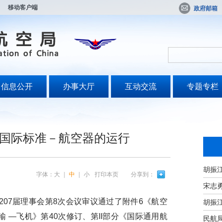
移动客户端
政府邮箱
信息公开
办事大厅
互动交流
专题专栏
国际标准－航空器的运行
字体：
大
｜
中
｜
小
打印本页
分享到：
宋志
207届理事会第8次会议审议通过了附件6《航空
 —飞机》第40次修订、第II部分《国际通用航
民航