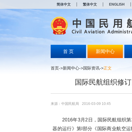
新
简体中文
繁体中文
ENGLISH
窗
口
打
开
无
障
碍
说
明
首 页
新闻中心
页
面,
按
首页
->
新闻中心
->
国际资讯
->
正文
Alt
加
国际民航组织修订
波
浪
键
打
开
来源：中国民航局
2016-03-09 10:45
导
盲
模
2016年3月2日，国际民航组织第
式
器的运行》第I部分《国际商业航空运输